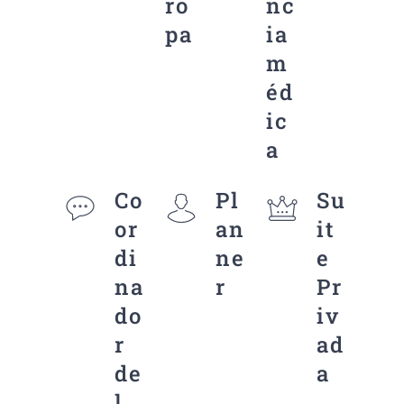
ro
nc
pa
ia
m
éd
ic
a
Co
Pl
Su
or
an
it
di
ne
e
na
r
Pr
do
iv
r
ad
de
a
l