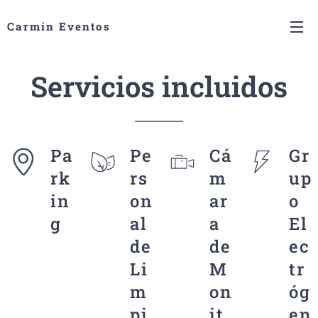
Carmin Eventos
Servicios incluidos
Pa
Pe
Cá
Gr
rk
rs
m
up
in
on
ar
o
g
al
a
El
de
de
ec
Li
M
tr
m
on
óg
pi
it
en