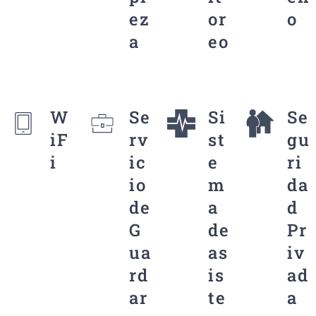
ez
or
o
a
eo
W
Se
Si
Se
iF
rv
st
gu
i
ic
e
ri
io
m
da
de
a
d
G
de
Pr
ua
as
iv
rd
is
ad
ar
te
a